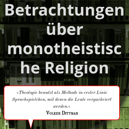
Betrachtungen
über
monotheistisc
he Religion
»
Theologie benutzt als Methode in erster Linie
Sprachspielchen, mit denen die Leute vergackeiert
werden.
«
Volker Dittmar