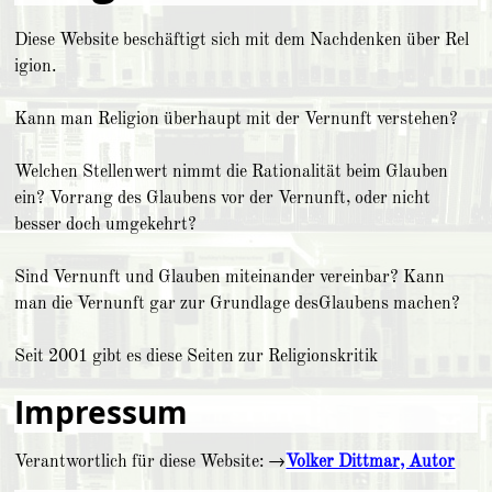
Diese Web­site beschäftigt sich mit dem Nachdenken über Re­l
i­gi­on.
Kann man Religion über­haupt mit der Ver­nunft ver­steh­en?
Welchen Stellenwert nimmt die Rationalität beim Glauben
ein? Vorrang des Glaubens vor der Vernunft, oder nicht
besser doch umgekehrt?
Sind Vernunft und Glauben miteinander vereinbar? Kann
man die Ver­nunft gar zur Grund­lage desGlau­bens machen?
Seit 2001 gibt es die­se Se­iten zur Re­li­gi­ons­kri­tik
Impressum
Verantwortlich für diese Website: →
Volker Dittmar, Autor