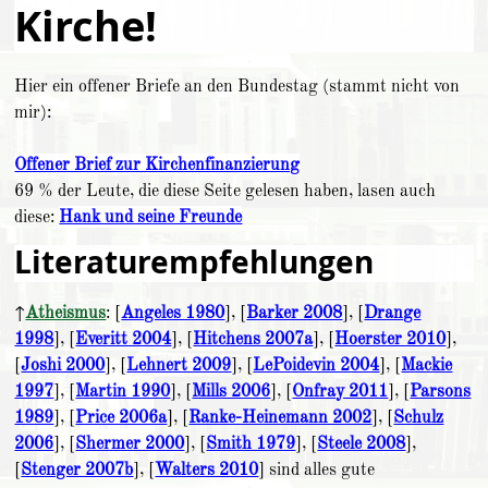
Kirche!
Hier ein offener Briefe an den Bundestag (stammt nicht von
mir):
Offener Brief zur Kirchenfinanzierung
69 % der Leute, die diese Seite gelesen haben, lasen auch
diese:
Hank und seine Freunde
Literaturempfehlungen
↑
Atheismus
: [
Angeles 1980
], [
Barker 2008
], [
Drange
1998
], [
Everitt 2004
], [
Hitchens 2007a
], [
Hoerster 2010
],
[
Joshi 2000
], [
Lehnert 2009
], [
LePoidevin 2004
], [
Mackie
1997
], [
Martin 1990
], [
Mills 2006
], [
Onfray 2011
], [
Parsons
1989
], [
Price 2006a
], [
Ranke-Heinemann 2002
], [
Schulz
2006
], [
Shermer 2000
], [
Smith 1979
], [
Steele 2008
],
[
Stenger 2007b
], [
Walters 2010
] sind alles gute