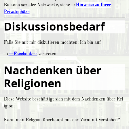
Buttons sozialer Netzwerke, siehe →
Hinweise zu Ihrer
Privatsphäre
Diskussions­bedarf
Falls Sie mit mir diskutieren möchten: Ich bin auf
→
---Facebook---
vertreten.
Nachdenken über
Religionen
Diese Web­site beschäftigt sich mit dem Nachdenken über Re­l
i­gi­on.
Kann man Religion über­haupt mit der Ver­nunft ver­steh­en?