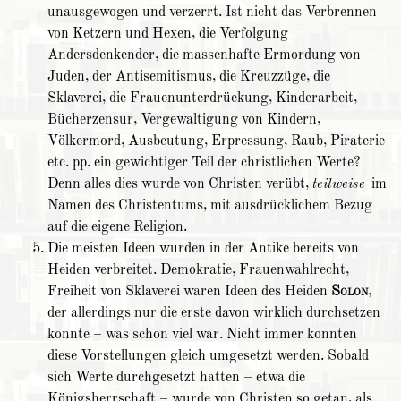
unausgewogen und verzerrt. Ist nicht das Verbrennen
von Ketzern und Hexen, die Verfolgung
Andersdenkender, die massenhafte Ermordung von
Juden, der Antisemitismus, die Kreuzzüge, die
Sklaverei, die Frauenunterdrückung, Kinderarbeit,
Bücherzensur, Vergewaltigung von Kindern,
Völkermord, Ausbeutung, Erpressung, Raub, Piraterie
etc. pp. ein gewichtiger Teil der christlichen Werte?
Denn alles dies wurde von Christen verübt,
teilweise
im
Namen des Christentums, mit ausdrücklichem Bezug
auf die eigene Religion.
Die meisten Ideen wurden in der Antike bereits von
Heiden verbreitet. Demokratie, Frauenwahlrecht,
Freiheit von Sklaverei waren Ideen des Heiden
Solon
,
der allerdings nur die erste davon wirklich durchsetzen
konnte – was schon viel war. Nicht immer konnten
diese Vorstellungen gleich umgesetzt werden. Sobald
sich Werte durchgesetzt hatten – etwa die
Königsherrschaft – wurde von Christen so getan, als