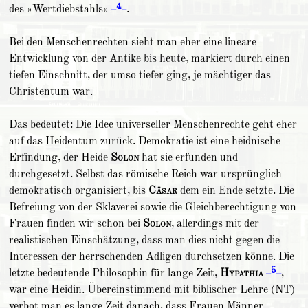
_4_
des »Wertdiebstahls»
.
Bei den Menschenrechten sieht man eher eine lineare
Entwicklung von der Antike bis heute, markiert durch einen
tiefen Einschnitt, der umso tiefer ging, je mächtiger das
Christentum war.
Das bedeutet: Die Idee universeller Menschenrechte geht eher
auf das Heidentum zurück. Demokratie ist eine heidnische
Erfindung, der Heide
Solon
hat sie erfunden und
durchgesetzt. Selbst das römische Reich war ursprünglich
demokratisch organisiert, bis
Cäsar
dem ein Ende setzte. Die
Befreiung von der Sklaverei sowie die Gleichberechtigung von
Frauen finden wir schon bei
Solon
, allerdings mit der
realistischen Einschätzung, dass man dies nicht gegen die
Interessen der herrschenden Adligen durchsetzen könne. Die
_5_
letzte bedeutende Philosophin für lange Zeit,
Hypathia
,
war eine Heidin. Übereinstimmend mit biblischer Lehre (NT)
verbot man es lange Zeit danach, dass Frauen Männer